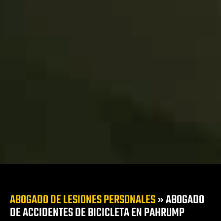
duras de
a
cir ebrio
 en Las
te
s
s Vegas
l
ca
zado en
siones
alones y
ABOGADO DE LESIONES PERSONALES
»
ABOGADO
DE ACCIDENTES DE BICICLETA EN PAHRUMP