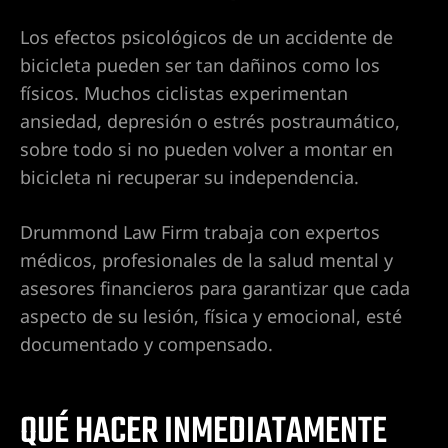
 en Las
Los efectos psicológicos de un accidente de
bicicleta pueden ser tan dañinos como los
físicos. Muchos ciclistas experimentan
nes
ansiedad, depresión o estrés postraumático,
a |
sobre todo si no pueden volver a montar en
entes de
bicicleta ni recuperar su independencia.
 las
Drummond Law Firm trabaja con expertos
médicos, profesionales de la salud mental y
o en
asesores financieros para garantizar que cada
ado en
aspecto de su lesión, física y emocional, esté
documentado y compensado.
r alcance
QUÉ HACER INMEDIATAMENTE
s Vegas |