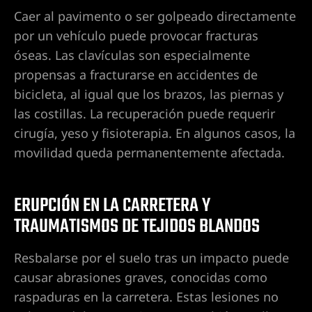
Caer al pavimento o ser golpeado directamente
por un vehículo puede provocar fracturas
guro
óseas. Las clavículas son especialmente
ga la
propensas a fracturarse en accidentes de
bicicleta, al igual que los brazos, las piernas y
las costillas. La recuperación puede requerir
 en
cirugía, yeso y fisioterapia. En algunos casos, la
e
movilidad queda permanentemente afectada.
atismos
ERUPCIÓN EN LA CARRETERA Y
TRAUMATISMOS DE TEJIDOS BLANDOS
o en
Resbalarse por el suelo tras un impacto puede
ordedura
causar abrasiones graves, conocidas como
raspaduras en la carretera. Estas lesiones no