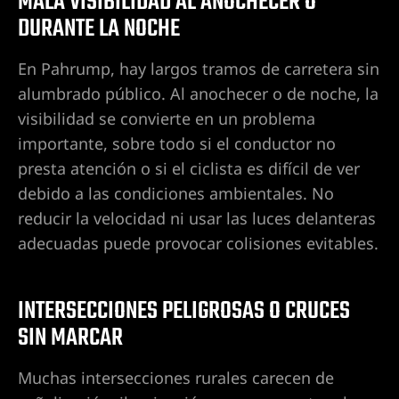
MALA VISIBILIDAD AL ANOCHECER O
DURANTE LA NOCHE
l de
En Pahrump, hay largos tramos de carretera sin
alumbrado público. Al anochecer o de noche, la
l de
visibilidad se convierte en un problema
importante, sobre todo si el conductor no
presta atención o si el ciclista es difícil de ver
 de
debido a las condiciones ambientales. No
peleas,
reducir la velocidad ni usar las luces delanteras
te
adecuadas puede provocar colisiones evitables.
 de
INTERSECCIONES PELIGROSAS O CRUCES
as,
SIN MARCAR
seguridad
Muchas intersecciones rurales carecen de