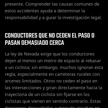
ntes de
presente. Comprender las causas comunes de
estos accidentes ayuda a determinar la
responsabilidad y a guiar la investigación legal.
ervioso
ones
CONDUCTORES QUE NO CEDEN EL PASO O
PASAN DEMASIADO CERCA
duras de
La ley de Nevada exige que los conductores
dejen al menos un metro de espacio al rebasar
a un ciclista; sin embargo, muchos ignoran esta
duras en
regla, especialmente en carreteras rurales con
arcenes limitados. Otros no ceden el paso en
las intersecciones y giran directamente hacia la
ín en
trayectoria de un ciclista sin fijarse en los
ciclistas que vienen en sentido contrario. Estas
decisiones descuidadas a menudo resultan en