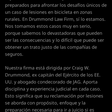
cia de
preparados para afrontar los desafíos únicos de
un caso de lesiones en bicicleta en zonas
rurales. En Drummond Law Firm, sí lo estamos.
s en
Nos tomamos estos casos muy en serio,
porque sabemos lo devastadoras que pueden
ídas,
ser las consecuencias y lo difícil que puede ser
egligente
obtener un trato justo de las compañías de
seguros.
 de
nas,
Nuestra firma está dirigida por Craig W.
Drummond, ex capitán del Ejército de los EE.
UU. y abogado condecorado de JAG. Aporta
 de Las
disciplina y experiencia judicial en cada caso.
eas,
Esto significa que su reclamación por lesiones
ad
se aborda con propósito, enfoque y la
preparación necesaria para ir a juicio si es