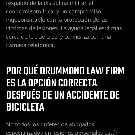
respaldo de la disciplina militar, el
 en Las
conocimiento local y un compromiso
inquebrantable con la protección de las
víctimas de lesiones. La ayuda legal está más
 en Las
cerca de lo que cree, y comienza con una
llamada telefónica.
 en Las
POR QUÉ DRUMMOND LAW FIRM
ES LA OPCIÓN CORRECTA
espinal
DESPUÉS DE UN ACCIDENTE DE
BICICLETA
 de Las
en
No todos los bufetes de abogados
es y
especializados en lesiones personales están