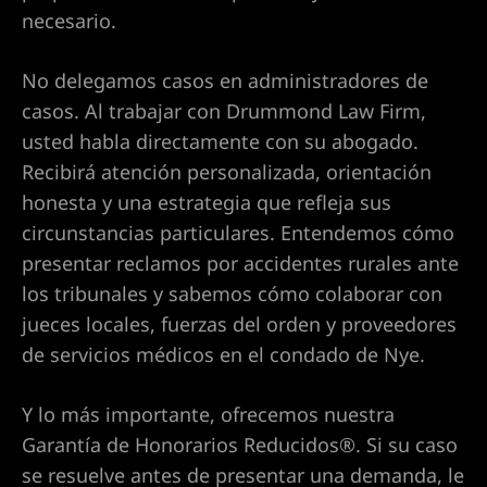
necesario.
 Las
No delegamos casos en administradores de
casos. Al trabajar con Drummond Law Firm,
n Las
usted habla directamente con su abogado.
ere su
Recibirá atención personalizada, orientación
honesta y una estrategia que refleja sus
circunstancias particulares. Entendemos cómo
 cerca
presentar reclamos por accidentes rurales ante
los tribunales y sabemos cómo colaborar con
jueces locales, fuerzas del orden y proveedores
 de
de servicios médicos en el condado de Nye.
Y lo más importante, ofrecemos nuestra
 en North
Garantía de Honorarios Reducidos®. Si su caso
se resuelve antes de presentar una demanda, le
ntizada