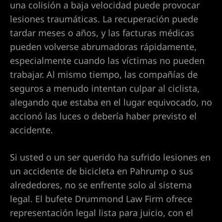
una colisión a baja velocidad puede provocar
 en
lesiones traumáticas. La recuperación puede
tardar meses o años, y las facturas médicas
pueden volverse abrumadoras rápidamente,
especialmente cuando las víctimas no pueden
gado de
trabajar. Al mismo tiempo, las compañías de
seguros a menudo intentan culpar al ciclista,
alegando que estaba en el lugar equivocado, no
en Las
accionó las luces o debería haber previsto el
accidente.
a en
Si usted o un ser querido ha sufrido lesiones en
ia real
un accidente de bicicleta en Pahrump o sus
alrededores, no se enfrente solo al sistema
n Las
legal. El bufete Drummond Law Firm ofrece
representación legal lista para juicio, con el