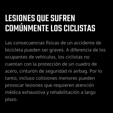
de
dentes
LESIONES QUE SUFREN
tido
COMÚNMENTE LOS CICLISTAS
en
e
Las consecuencias físicas de un accidente de
bicicleta pueden ser graves. A diferencia de los
ocupantes de vehículos, los ciclistas no
en
cuentan con la protección de un cuadro de
acero, cinturón de seguridad ni airbag. Por lo
ntes de
tanto, incluso colisiones menores pueden
provocar lesiones que requieren atención
médica exhaustiva y rehabilitación a largo
entes de
plazo.