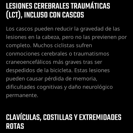
ones en
LESIONES CEREBRALES TRAUMÁTICAS
e
(LCT), INCLUSO CON CASCOS
es
Los cascos pueden reducir la gravedad de las
icleta
lesiones en la cabeza, pero no las previenen por
completo. Muchos ciclistas sufren
de
conmociones cerebrales o traumatismos
dentes
craneoencefálicos más graves tras ser
despedidos de la bicicleta. Estas lesiones
pueden causar pérdida de memoria,
ones en
dificultades cognitivas y daño neurológico
es por
permanente.
CLAVÍCULAS, COSTILLAS Y EXTREMIDADES
ROTAS
al en