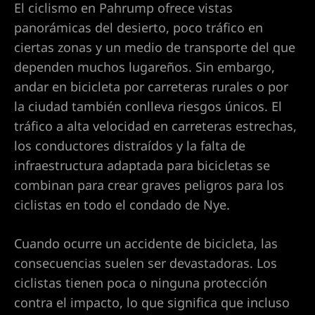
Las
El ciclismo en Pahrump ofrece vistas
a
 en
panorámicas del desierto, poco tráfico en
ciertas zonas y un medio de transporte del que
te por
dependen muchos lugareños. Sin embargo,
andar en bicicleta por carreteras rurales o por
es
la ciudad también conlleva riesgos únicos. El
cas en
tráfico a alta velocidad en carreteras estrechas,
los conductores distraídos y la falta de
ados de
infraestructura adaptada para bicicletas se
combinan para crear graves peligros para los
ciclistas en todo el condado de Nye.
as en Las
Cuando ocurre un accidente de bicicleta, las
consecuencias suelen ser devastadoras. Los
as en
ciclistas tienen poca o ninguna protección
contra el impacto, lo que significa que incluso