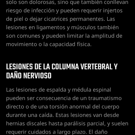
solo son dolorosas, sino que también conllevan
l en
riesgo de infección y pueden requerir injertos
n
de piel o dejar cicatrices permanentes. Las
lesiones en ligamentos y músculos también
son comunes y pueden limitar la amplitud de
idad
movimiento o la capacidad física.
a |
da
LESIONES DE LA COLUMNA VERTEBRAL Y
DAÑO NERVIOSO
nes
|
Las lesiones de espalda y médula espinal
entes
pueden ser consecuencia de un traumatismo
directo o de una torsión anormal del cuerpo
durante una caída. Estas lesiones van desde
 en Las
hernias discales hasta parálisis parcial, y suelen
requerir cuidados a largo plazo. El daño