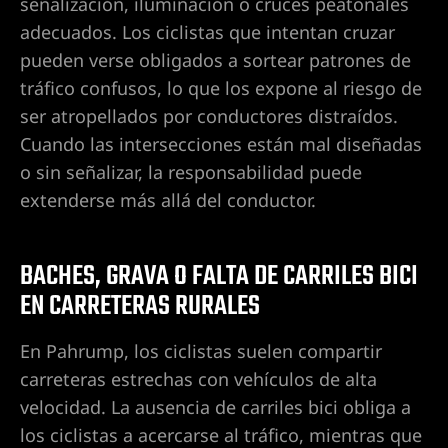
señalización, iluminación o cruces peatonales
 de
adecuados. Los ciclistas que intentan cruzar
pueden verse obligados a sortear patrones de
tráfico confusos, lo que los expone al riesgo de
Premisas
ser atropellados por conductores distraídos.
lizado en
Cuando las intersecciones están mal diseñadas
as,
o sin señalizar, la responsabilidad puede
extenderse más allá del conductor.
BACHES, GRAVA O FALTA DE CARRILES BICI
EN CARRETERAS RURALES
egas |
e
En Pahrump, los ciclistas suelen compartir
carreteras estrechas con vehículos de alta
velocidad. La ausencia de carriles bici obliga a
e de
los ciclistas a acercarse al tráfico, mientras que