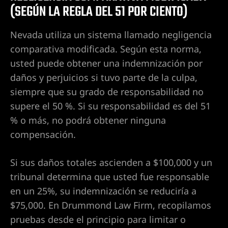
(SEGÚN LA REGLA DEL 51 POR CIENTO)
l en
n
Nevada utiliza un sistema llamado negligencia
comparativa modificada. Según esta norma,
usted puede obtener una indemnización por
idad
daños y perjuicios si tuvo parte de la culpa,
a |
siempre que su grado de responsabilidad no
da
supere el 50 %. Si su responsabilidad es del 51
% o más, no podrá obtener ninguna
nes
compensación.
|
entes
Si sus daños totales ascienden a $100,000 y un
tribunal determina que usted fue responsable
en un 25%, su indemnización se reduciría a
 en Las
$75,000. En Drummond Law Firm, recopilamos
pruebas desde el principio para limitar o