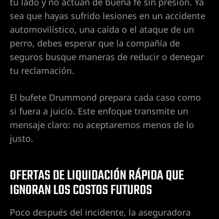
tu lado y no actúan de buena fe sin presión. Ya
sea que hayas sufrido lesiones en un accidente
Hospital
automovilístico, una caída o el ataque de un
perro, debes esperar que la compañía de
seguros busque maneras de reducir o denegar
Valley
tu reclamación.
El bufete Drummond prepara cada caso como
s cerca
si fuera a juicio. Este enfoque transmite un
mensaje claro: no aceptaremos menos de lo
justo.
s cerca
OFERTAS DE LIQUIDACIÓN RÁPIDA QUE
IGNORAN LOS COSTOS FUTUROS
s cerca
n
Poco después del incidente, la aseguradora