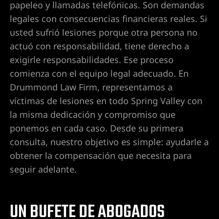
papeleo y llamadas telefónicas. Son demandas
 en
legales con consecuencias financieras reales. Si
usted sufrió lesiones porque otra persona no
actuó con responsabilidad, tiene derecho a
exigirle responsabilidades. Ese proceso
gado de
comienza con el equipo legal adecuado. En
Drummond Law Firm, representamos a
víctimas de lesiones en todo Spring Valley con
en Las
la misma dedicación y compromiso que
ponemos en cada caso. Desde su primera
consulta, nuestro objetivo es simple: ayudarle a
a en
obtener la compensación que necesita para
ia real
seguir adelante.
n Las
UN BUFETE DE ABOGADOS