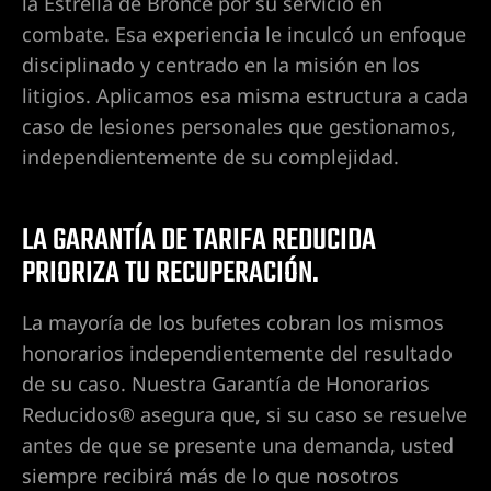
la Estrella de Bronce por su servicio en
combate. Esa experiencia le inculcó un enfoque
 Las
disciplinado y centrado en la misión en los
litigios. Aplicamos esa misma estructura a cada
caso de lesiones personales que gestionamos,
n Las
independientemente de su complejidad.
ere su
LA GARANTÍA DE TARIFA REDUCIDA
 cerca
PRIORIZA TU RECUPERACIÓN.
La mayoría de los bufetes cobran los mismos
honorarios independientemente del resultado
 de
de su caso. Nuestra Garantía de Honorarios
Reducidos® asegura que, si su caso se resuelve
antes de que se presente una demanda, usted
 en North
siempre recibirá más de lo que nosotros
ntizada