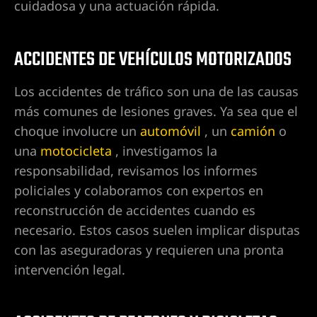
cuidadosa y una actuación rápida.
l de
ACCIDENTES DE VEHÍCULOS MOTORIZADOS
l de
Los accidentes de tráfico son una de las causas
más comunes de lesiones graves. Ya sea que el
choque involucre un
automóvil
, un
camión
o
 de
una
motocicleta
, investigamos la
peleas,
responsabilidad, revisamos los informes
te
policiales y colaboramos con expertos en
reconstrucción de accidentes cuando es
 de
necesario. Estos casos suelen implicar disputas
as,
con las aseguradoras y requieren una pronta
seguridad
intervención legal.