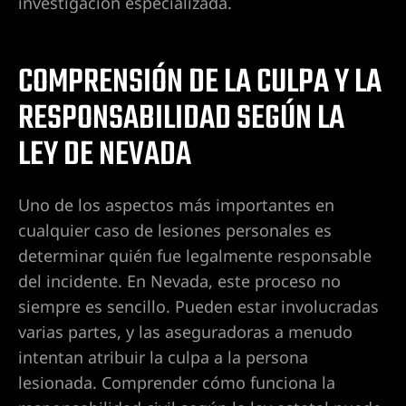
investigación especializada.
ones en
e
es
COMPRENSIÓN DE LA CULPA Y LA
RESPONSABILIDAD SEGÚN LA
icleta
de
LEY DE NEVADA
dentes
Uno de los aspectos más importantes en
cualquier caso de lesiones personales es
ones en
determinar quién fue legalmente responsable
es por
del incidente. En Nevada, este proceso no
siempre es sencillo. Pueden estar involucradas
varias partes, y las aseguradoras a menudo
intentan atribuir la culpa a la persona
al en
lesionada. Comprender cómo funciona la