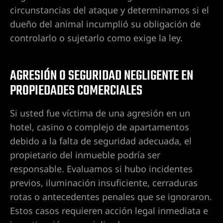
de
circunstancias del ataque y determinamos si el
dueño del animal incumplió su obligación de
dentes
controlarlo o sujetarlo como exige la ley.
tido
en
AGRESIÓN O SEGURIDAD NEGLIGENTE EN
e
PROPIEDADES COMERCIALES
Si usted fue víctima de una agresión en un
en
hotel, casino o complejo de apartamentos
ntes de
debido a la falta de seguridad adecuada, el
propietario del inmueble podría ser
responsable. Evaluamos si hubo incidentes
previos, iluminación insuficiente, cerraduras
entes de
rotas o antecedentes penales que se ignoraron.
Estos casos requieren acción legal inmediata e