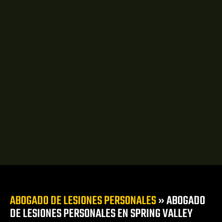
duras de
a
cir ebrio
 en Las
te
s
s Vegas
l
ca
zado en
siones
alones y
ABOGADO DE LESIONES PERSONALES
»
ABOGADO
DE LESIONES PERSONALES EN SPRING VALLEY