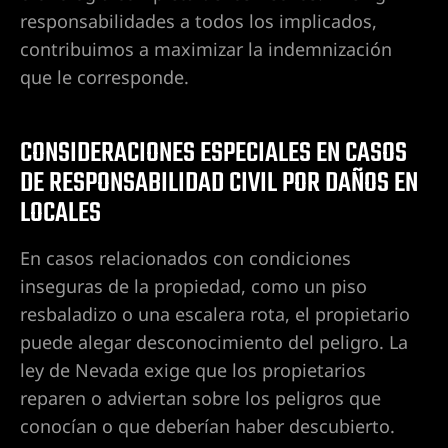
 en Las
responsabilidades a todos los implicados,
contribuimos a maximizar la indemnización
que le corresponde.
nes
a |
CONSIDERACIONES ESPECIALES EN CASOS
entes de
DE RESPONSABILIDAD CIVIL POR DAÑOS EN
 las
LOCALES
En casos relacionados con condiciones
o en
inseguras de la propiedad, como un piso
ado en
resbaladizo o una escalera rota, el propietario
puede alegar desconocimiento del peligro. La
r alcance
ley de Nevada exige que los propietarios
reparen o adviertan sobre los peligros que
conocían o que deberían haber descubierto.
s Vegas |