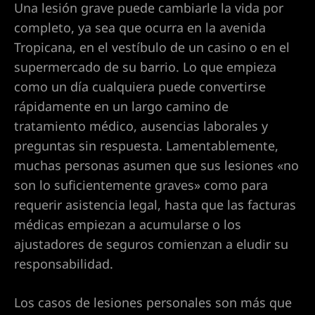
Las
Una lesión grave puede cambiarle la vida por
a
 en
completo, ya sea que ocurra en la avenida
Tropicana, en el vestíbulo de un casino o en el
te por
supermercado de su barrio. Lo que empieza
como un día cualquiera puede convertirse
es
rápidamente en un largo camino de
cas en
tratamiento médico, ausencias laborales y
preguntas sin respuesta. Lamentablemente,
ados de
muchas personas asumen que sus lesiones «no
son lo suficientemente graves» como para
requerir asistencia legal, hasta que las facturas
as en Las
médicas empiezan a acumularse o los
ajustadores de seguros comienzan a eludir su
responsabilidad.
as en
Los casos de lesiones personales son más que