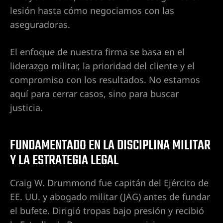
cia de
lesión hasta cómo negociamos con las
aseguradoras.
s en
El enfoque de nuestra firma se basa en el
liderazgo militar, la prioridad del cliente y el
ídas,
compromiso con los resultados. No estamos
egligente
aquí para cerrar casos, sino para buscar
justicia.
 de
nas,
FUNDAMENTADO EN LA DISCIPLINA MILITAR
Y LA ESTRATEGIA LEGAL
 de Las
eas,
Craig W. Drummond fue capitán del Ejército de
EE. UU. y abogado militar (JAG) antes de fundar
ad
el bufete. Dirigió tropas bajo presión y recibió