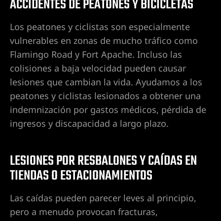
ACCIDENTES DE PEATONES Y BICICLETAS
 de
Los peatones y ciclistas son especialmente
vulnerables en zonas de mucho tráfico como
Premisas
Flamingo Road y Fort Apache. Incluso las
lizado en
colisiones a baja velocidad pueden causar
as,
lesiones que cambian la vida. Ayudamos a los
peatones y ciclistas lesionados a obtener una
indemnización por gastos médicos, pérdida de
ingresos y discapacidad a largo plazo.
egas |
LESIONES POR RESBALONES Y CAÍDAS EN
e
TIENDAS O ESTACIONAMIENTOS
Las caídas pueden parecer leves al principio,
e de
pero a menudo provocan fracturas,