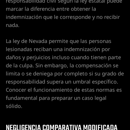
responsabilidad civil según la ley estatal puede
marcar la diferencia entre obtener la
guro
indemnización que le corresponde y no recibir
nada.
ga la
La ley de Nevada permite que las personas
lesionadas reciban una indemnización por
 en
daños y perjuicios incluso cuando tienen parte
e
de la culpa. Sin embargo, la compensación se
atismos
limita o se deniega por completo si su grado de
responsabilidad supera un umbral específico.
Conocer el funcionamiento de estas normas es
o en
fundamental para preparar un caso legal
sólido.
ordedura
NEGLIGENCIA COMPARATIVA MODIFICADA