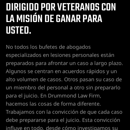
DIRIGIDO POR VETERANOS CON
 en Las
LA MISIÓN DE GANAR PARA
USTED.
 en Las
No todos los bufetes de abogados
especializados en lesiones personales están
 en Las
preparados para afrontar un caso a largo plazo.
Algunos se centran en acuerdos rápidos y un
alto volumen de casos. Otros pasan su caso de
espinal
un miembro del personal a otro sin prepararlo
para el juicio. En Drummond Law Firm,
hacemos las cosas de forma diferente.
 de Las
Trabajamos con la convicción de que cada caso
en
debe prepararse para el juicio. Esta convicción
es y
influye en todo, desde cómo investigamos su