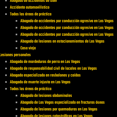
Abogado de accidentes de Uber
Accidente automovilístico
Todas las áreas de práctica
Abogado de accidentes por conducción agresiva en Las Vegas
Abogado de accidentes por conducción agresiva en Las Vegas
Abogado de accidentes por conducción agresiva en Las Vegas
Abogado de lesiones en estacionamientos de Las Vegas
Casa vieja
Lesiones personales
Abogado de mordeduras de perro en Las Vegas
Abogado de responsabilidad civil de locales en Las Vegas
Abogado especializado en resbalones y caídas
Abogado de muerte injusta en Las Vegas
Todas las áreas de práctica
Abogado de lesiones abdominales
Abogado de Las Vegas especializado en fracturas óseas
Abogado de lesiones por quemaduras en Las Vegas
Abogado de lesiones catastróficas en Las Vegas