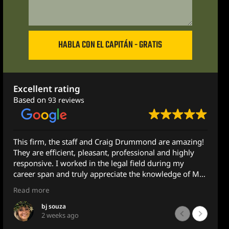
HABLA CON EL CAPITÁN - GRATIS
Excellent rating
Based on
93 reviews
is firm, the staff and Craig Drummond are amazing!
They 
ey are efficient, pleasant, professional and highly
anyone
sponsive. I worked in the legal field during my
MAXIM
reer span and truly appreciate the knowledge of Mr.
Thank
rummond.
Much 
ead more
Read 
recently was assisting a family member with some
bj souza
2 weeks ago
egal concerns and reached out to Mr. Drummond and
mena for guidance. Although he does not practice in