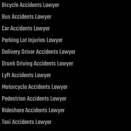
$7,506,972.85
Bicycle Accidents Lawyer
Bus Accidents Lawyer
Car Accidents Lawyer
Sentencia relacionada con una
colisión de vehículos de motor
Parking Lot Injuries Lawyer
Delivery Driver Accidents Lawyer
Drunk Driving Accidents Lawyer
Lyft Accidents Lawyer
Motorcycle Accidents Lawyer
Pedestrian Accidents Lawyer
Rideshare Accidents Lawyer
Taxi Accidents Lawyer