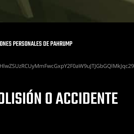
IONES PERSONALES DE PAHRUMP
HlwZSUzRCUyMmFwcGxpY2F0aW9uJTJGbGQlMkJqc29uJ
OLISIÓN O ACCIDENTE