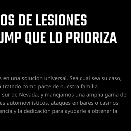
th
le
OS DE LESIONES
He
He
MP QUE LO PRIORIZA
at
I 
m
co
A
n una solución universal. Sea cual sea su caso,
B.
 tratado como parte de nuestra familia.
l sur de Nevada, y manejamos una amplia gama de
es automovilísticos, ataques en bares o casinos,
ncia y la dedicación para ayudarle a obtener la