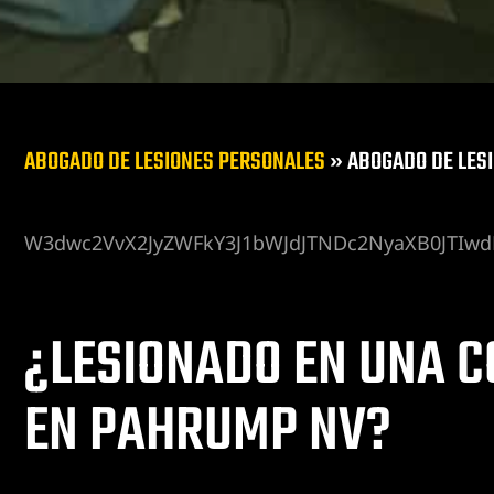
uctores
o en Las
n Las
ABOGADO DE LESIONES PERSONALES
»
ABOGADO DE LES
l de
icleta
W3dwc2VvX2JyZWFkY3J1bWJdJTNDc2NyaXB0JTIwd
lones y
icleta
¿LESIONADO EN UNA C
EN PAHRUMP NV?
as Vegas
icleta