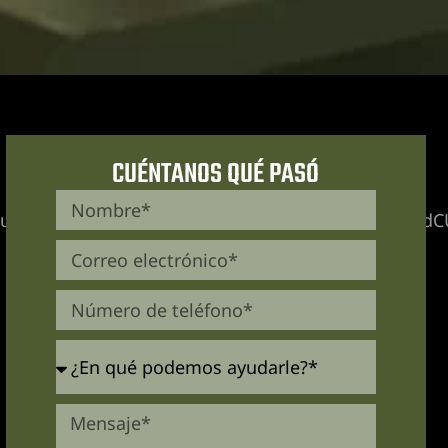
CUÉNTANOS QUÉ PASÓ
TIyJTNFJTBBJTdCJTBBJTIwJTIwJTIyJTQwY29udGV4d