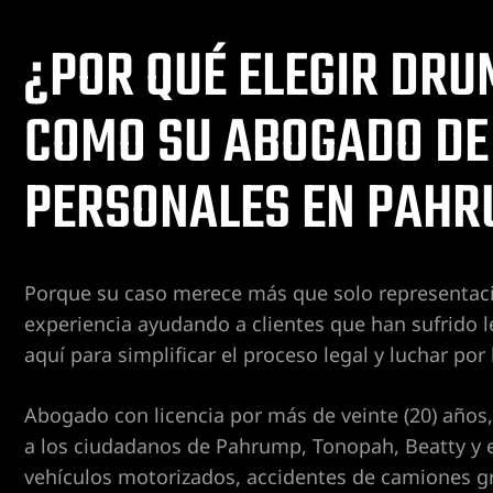
les en
nas de
nte con
¿POR QUÉ ELEGIR DR
 en Las
COMO SU ABOGADO DE
nce en
PERSONALES EN PAHR
en Las
ducción
Porque su caso merece más que solo representaci
 en Las
ducción
experiencia ayudando a clientes que han sufrido l
aquí para simplificar el proceso legal y luchar p
espinal
ducción
Abogado con licencia por más de veinte (20) año
a los ciudadanos de Pahrump, Tonopah, Beatty y 
vehículos motorizados, accidentes de camiones g
Las