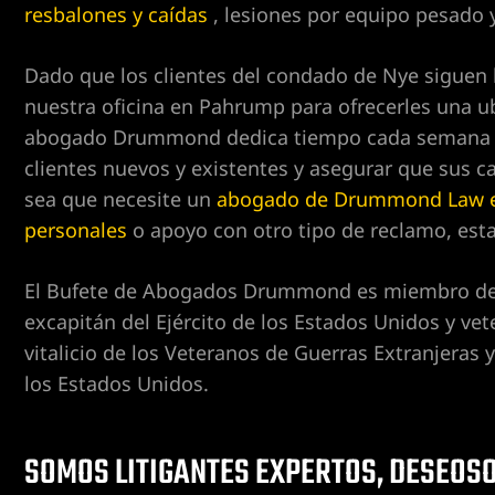
ducción
resbalones y caídas
, lesiones por equipo pesado y
Dado que los clientes del condado de Nye siguen
ca
nuestra oficina en Pahrump para ofrecerles una u
so de
abogado Drummond dedica tiempo cada semana a 
clientes nuevos y existentes y asegurar que sus c
sea que necesite un
abogado de Drummond Law esp
te por
personales
o apoyo con otro tipo de reclamo, est
El Bufete de Abogados Drummond es miembro de
alones y
excapitán del Ejército de los Estados Unidos y 
eta
vitalicio de los Veteranos de Guerras Extranjeras 
los Estados Unidos.
bús
es y
lísticos
SOMOS LITIGANTES EXPERTOS, DESEOSO
 Pahrump