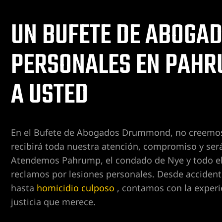
UN BUFETE DE ABOGAD
s Vegas
s
PERSONALES EN PAHRU
en Las
nas de
A USTED
 Las
nas de
En el Bufete de Abogados Drummond, no creemos e
dida de
recibirá toda nuestra atención, compromiso y será
Atendemos Pahrump, el condado de Nye y todo e
nas en
reclamos por lesiones personales. Desde accident
s en
ervioso
hasta
homicidio culposo
, contamos con la experie
justicia que merece.