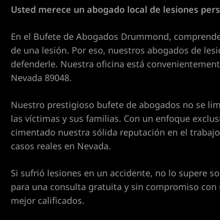
ones en
Usted merece un abogado local de lesiones per
es
En el Bufete de Abogados Drummond, comprendem
zado en
e en Las
de una lesión. Por eso, nuestros abogados de les
defenderle. Nuestra oficina está convenientemente
Nevada 89048.
duras en
Nuestro prestigioso bufete de abogados no se limi
en North
las víctimas y sus familias. Con un enfoque exclu
as en Las
tes de
cimentado nuestra sólida reputación en el trabajo 
casos reales en Nevada.
Las
Si sufrió lesiones en un accidente, no lo supere 
egas
para una consulta gratuita y sin compromiso con
er
mejor calificados.
n Las
s